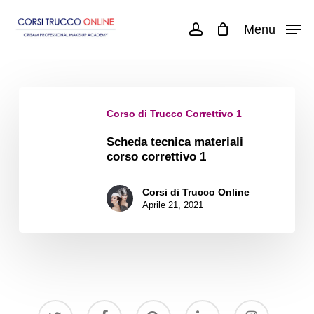
Skip
Menu
account
to
main
content
Scheda
Corso di Trucco Correttivo 1
tecnica
materiali
Scheda tecnica materiali
corso correttivo 1
corso
correttivo
Corsi di Trucco Online
Aprile 21, 2021
1
twitter
facebook
pinterest
linkedin
instagram