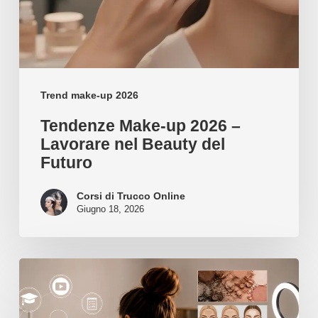
Lavorare
nel
Beauty
del
Futuro
Trend make-up 2026
Tendenze Make-up 2026 –
Lavorare nel Beauty del
Futuro
Corsi di Trucco Online
Giugno 18, 2026
Quando
i
Tutorial