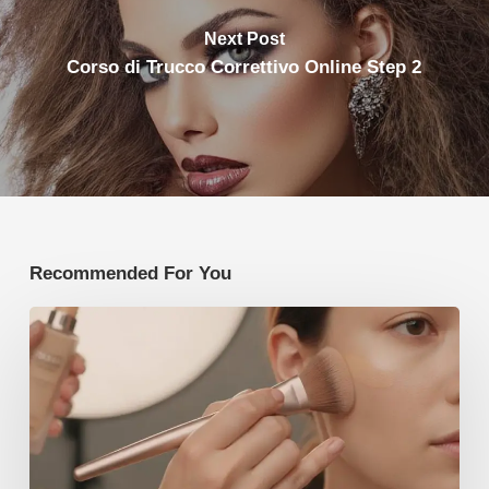
Next Post
Corso di Trucco Correttivo Online Step 2
Recommended For You
Tendenze
Make-
up
2026
–