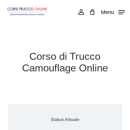
Skip
Menu
account
to
main
content
Corso di Trucco
Camouflage Online
Status Attuale